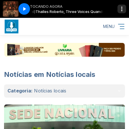
TOCANDO AGORA
Oficial)
Thalles Roberto, Three Voices Quando Ninguém Me Vê (Clipe Ofi
MENU
Notícias em Notícias locais
Categoria:
Notícias locais