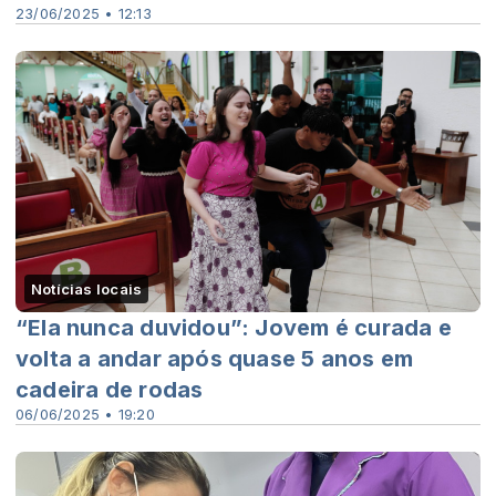
23/06/2025 • 12:13
Notícias locais
“Ela nunca duvidou”: Jovem é curada e
volta a andar após quase 5 anos em
cadeira de rodas
06/06/2025 • 19:20