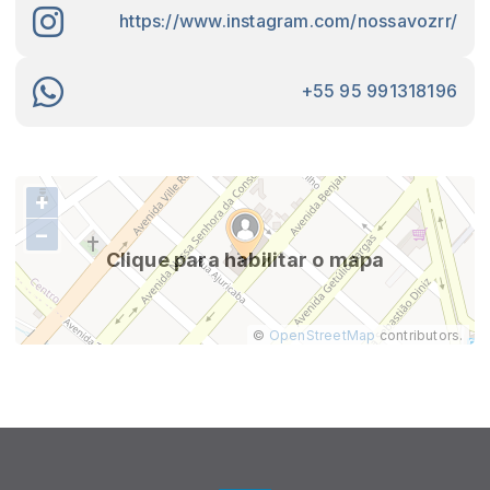
https://www.instagram.com/nossavozrr/
+55 95 991318196
+
−
Clique para habilitar o mapa
©
OpenStreetMap
contributors.