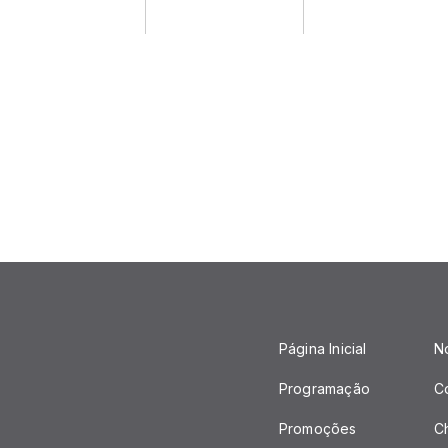
Página Inicial
No
Programação
C
Promoções
C