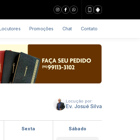
Locutores
Promoções
Chat
Contato
Locução por:
Ev. Josué Silva
Sexta
Sábado