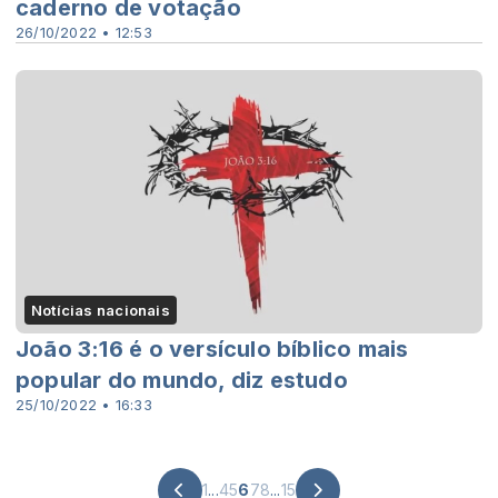
caderno de votação
26/10/2022 • 12:53
Notícias nacionais
João 3:16 é o versículo bíblico mais
popular do mundo, diz estudo
25/10/2022 • 16:33
1
...
4
5
6
7
8
...
15