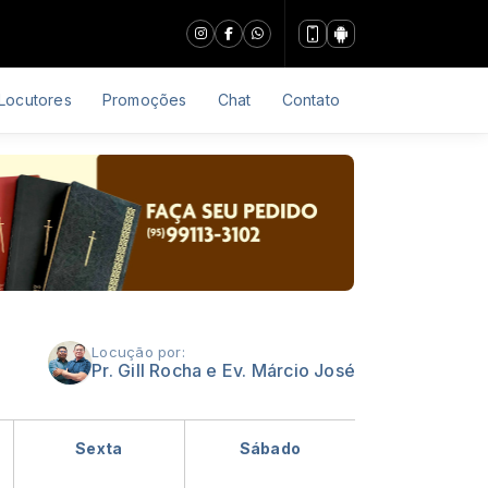
Locutores
Promoções
Chat
Contato
Locução por:
Pr. Gill Rocha e Ev. Márcio José
Sexta
Sábado