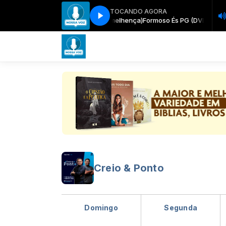
TOCANDO AGORA
Formoso És PG (DVD Imagem e Semelhença)
Formoso És PG (DVD Image
Creio & Ponto
Domingo
Segunda