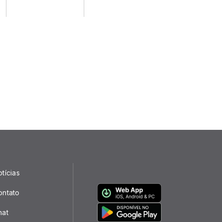
tícias
ontato
hat