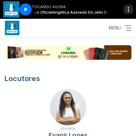
TOCANDO AGORA
Jeito De Deus Clipe Oficial
Angélica Azevedo Do Jeito De Deus Clipe Ofi
MENU
Locutores
Locutor
Evanir Lopes