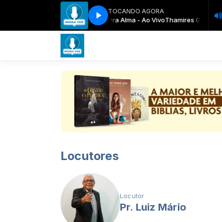
TOCANDO AGORA
ando A Luz Se Apagar + Âncora Pra Alma - Ao Vivo
Fé e Ação com Pr. Luiz Mário
Fé e Ação com Pr. Luiz Mário
Thamires Garcia - Q
Locutores
Locutor
Pr. Luiz Mário