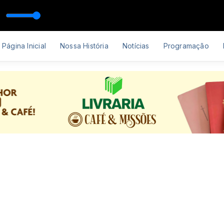
uando A Luz Se Apagar + Âncora Pra Alma - Ao Vivo
Página Inicial
Nossa História
Notícias
Programação